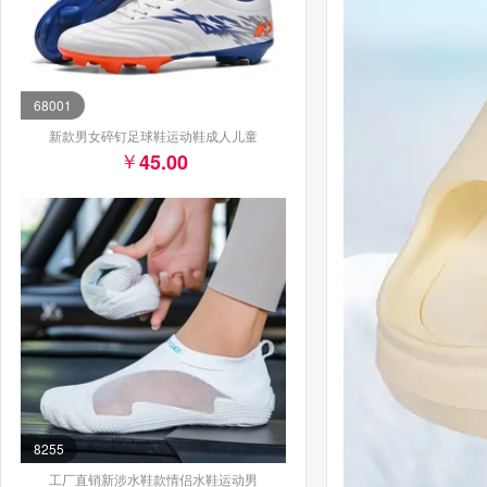
68001
新款男女碎钉足球鞋运动鞋成人儿童
45.00
8255
工厂直销新涉水鞋款情侣水鞋运动男