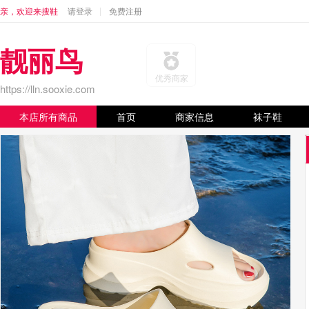
亲，欢迎来搜鞋
请登录
免费注册
靓丽鸟
优秀商家
https://lln.sooxie.com
本店所有商品
首页
商家信息
袜子鞋