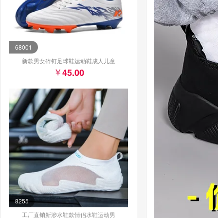
68001
新款男女碎钉足球鞋运动鞋成人儿童
45.00
8255
工厂直销新涉水鞋款情侣水鞋运动男