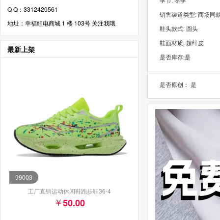
Q Q：3312420561
地址：幸福鲤电商城 1 楼 103号 关注我哦
鞋头款式: 圆头
鞋面材质: 超纤皮
最新上架
是否库存:是
是否原创： 是
99003
工厂直销运动休闲鞋跑步鞋36-4
50.00