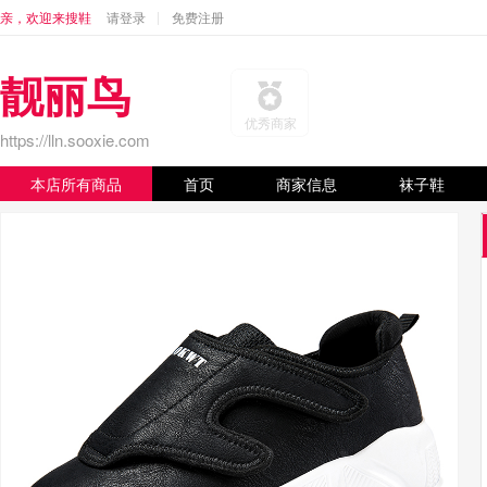
亲，欢迎来搜鞋
请登录
免费注册
靓丽鸟
优秀商家
https://lln.sooxie.com
本店所有商品
首页
商家信息
袜子鞋